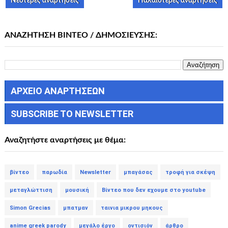
Νεότερες αναρτήσεις
Παλαιότερες αναρτήσεις
ΑΝΑΖΗΤΗΣΗ ΒΙΝΤΕΟ / ΔΗΜΟΣΙΕΥΣΗΣ:
ΑΡΧΕΙΟ ΑΝΑΡΤΗΣΕΩΝ
SUBSCRIBE TO NEWSLETTER
Αναζητήστε αναρτήσεις με θέμα:
βίντεο
παρωδία
Newsletter
μπαγάσας
τροφή για σκέψη
μεταγλώττιση
μουσική
Βίντεο που δεν εχουμε στο youtube
Simon Grecias
μπατμαν
ταινια μικρου μηκους
anime greek parody
μεγάλο έργο
οντισιόν
άρθρο