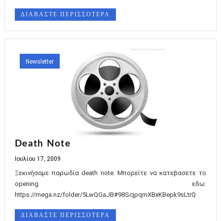
ΔΙΑΒΑΣΤΕ ΠΕΡΙΣΣΟΤΕΡΑ
Newsletter
Death Note
Ιουλίου 17, 2009
Ξεκινήσαμε παρωδία death note. Μπορείτε να κατεβασετε το
opening εδω:
https://mega.nz/folder/5LwQGaJB#98ScjpqmXBxKBepk9sLtrQ
ΔΙΑΒΑΣΤΕ ΠΕΡΙΣΣΟΤΕΡΑ