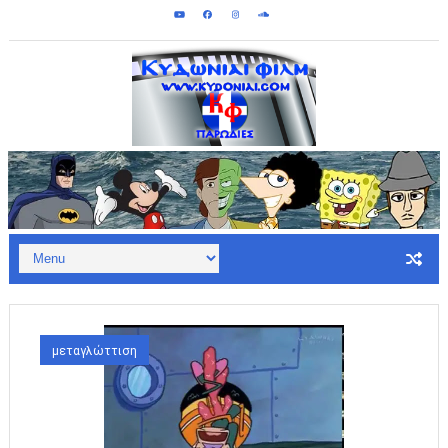
Κυδωνίαι Φιλμ - Παρωδίες: Σεπτεμ
μεταγλώττιση