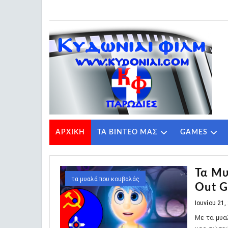
Κυδωνίαι Φιλμ - Παρωδίες: Ιουνίου
ΑΡΧΙΚΗ
ΤΑ ΒΙΝΤΕΟ ΜΑΣ
GAMES
Τα Μυ
τα μυαλά που κουβαλάς
Out G
Ιουνίου 21,
Με τα μυα