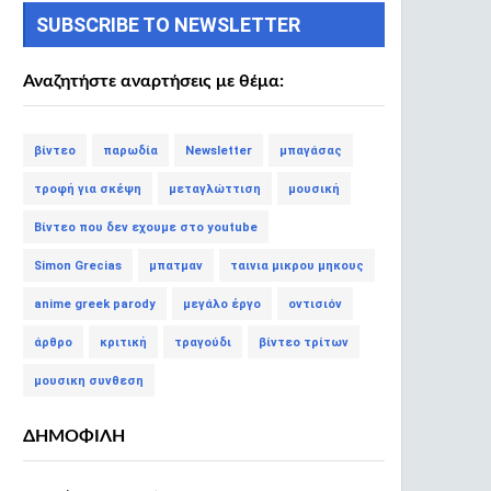
SUBSCRIBE TO NEWSLETTER
Αναζητήστε αναρτήσεις με θέμα:
βίντεο
παρωδία
Newsletter
μπαγάσας
τροφή για σκέψη
μεταγλώττιση
μουσική
Βίντεο που δεν εχουμε στο youtube
Simon Grecias
μπατμαν
ταινια μικρου μηκους
anime greek parody
μεγάλο έργο
οντισιόν
άρθρο
κριτική
τραγούδι
βίντεο τρίτων
μουσικη συνθεση
ΔΗΜΟΦΙΛΗ