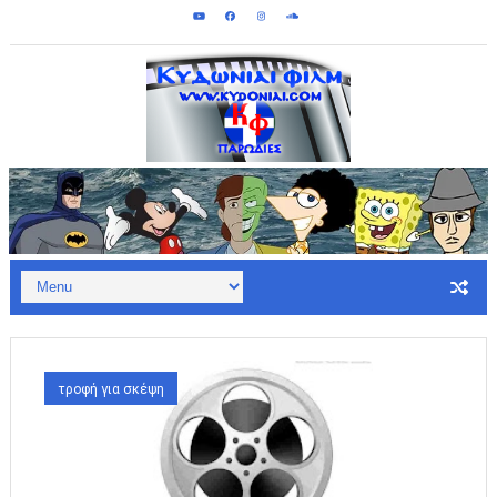
Κυδωνίαι Φιλμ - Παρωδίες: Σεπτεμ
τροφή για σκέψη