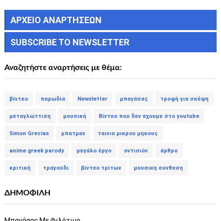
ΑΡΧΕΙΟ ΑΝΑΡΤΗΣΕΩΝ
SUBSCRIBE TO NEWSLETTER
Αναζητήστε αναρτήσεις με θέμα:
βίντεο
παρωδία
Newsletter
μπαγάσας
τροφή για σκέψη
μεταγλώττιση
μουσική
Βίντεο που δεν εχουμε στο youtube
Simon Grecias
μπατμαν
ταινια μικρου μηκους
anime greek parody
μεγάλο έργο
οντισιόν
άρθρο
κριτική
τραγούδι
βίντεο τρίτων
μουσικη συνθεση
ΔΗΜΟΦΙΛΗ
Μπαγάσας Με Φιλότιμο