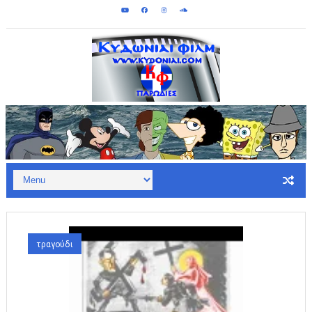
Κυδωνίαι Φιλμ - Παρωδίες: Οκτωβρ
τραγούδι