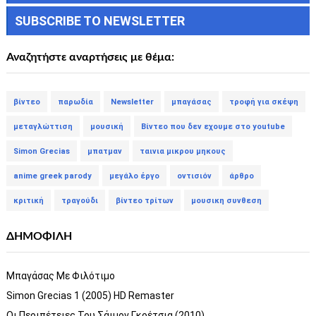
SUBSCRIBE TO NEWSLETTER
Αναζητήστε αναρτήσεις με θέμα:
βίντεο
παρωδία
Newsletter
μπαγάσας
τροφή για σκέψη
μεταγλώττιση
μουσική
Βίντεο που δεν εχουμε στο youtube
Simon Grecias
μπατμαν
ταινια μικρου μηκους
anime greek parody
μεγάλο έργο
οντισιόν
άρθρο
κριτική
τραγούδι
βίντεο τρίτων
μουσικη συνθεση
ΔΗΜΟΦΙΛΗ
Μπαγάσας Με Φιλότιμο
Simon Grecias 1 (2005) HD Remaster
Οι Περιπέτειες Του Σάιμον Γκρέτσια (2010)