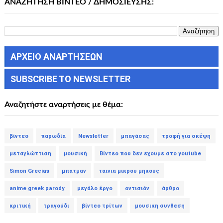
ΑΝΑΖΗΤΗΣΗ ΒΙΝΤΕΟ / ΔΗΜΟΣΙΕΥΣΗΣ:
ΑΡΧΕΙΟ ΑΝΑΡΤΗΣΕΩΝ
SUBSCRIBE TO NEWSLETTER
Αναζητήστε αναρτήσεις με θέμα:
βίντεο
παρωδία
Newsletter
μπαγάσας
τροφή για σκέψη
μεταγλώττιση
μουσική
Βίντεο που δεν εχουμε στο youtube
Simon Grecias
μπατμαν
ταινια μικρου μηκους
anime greek parody
μεγάλο έργο
οντισιόν
άρθρο
κριτική
τραγούδι
βίντεο τρίτων
μουσικη συνθεση