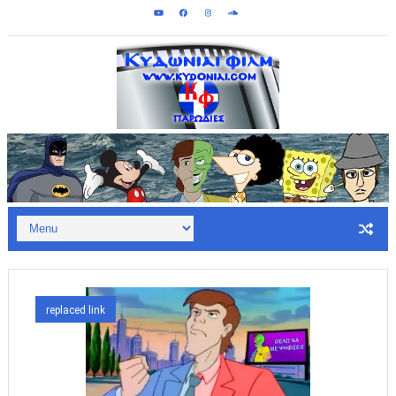
Κυδωνίαι Φιλμ - Παρωδίες: Σεπτεμ
replaced link