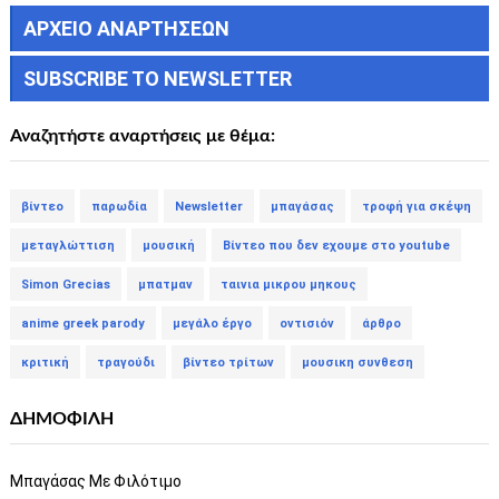
ΑΡΧΕΙΟ ΑΝΑΡΤΗΣΕΩΝ
SUBSCRIBE TO NEWSLETTER
Αναζητήστε αναρτήσεις με θέμα:
βίντεο
παρωδία
Newsletter
μπαγάσας
τροφή για σκέψη
μεταγλώττιση
μουσική
Βίντεο που δεν εχουμε στο youtube
Simon Grecias
μπατμαν
ταινια μικρου μηκους
anime greek parody
μεγάλο έργο
οντισιόν
άρθρο
κριτική
τραγούδι
βίντεο τρίτων
μουσικη συνθεση
ΔΗΜΟΦΙΛΗ
Μπαγάσας Με Φιλότιμο